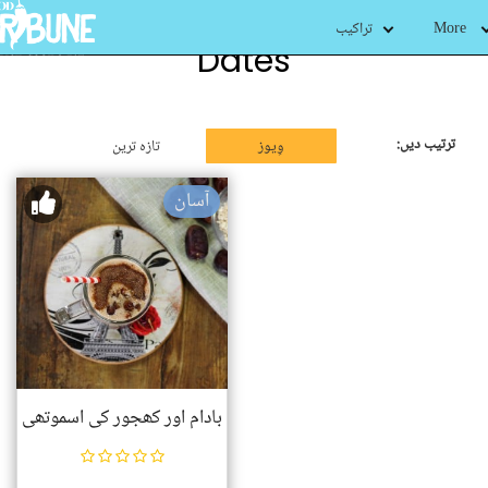
More
تراکیب
Dates
ترتیب دیں:
وِیوز
تازہ ترین
آسان
بادام اور کھجور کی اسموتھی