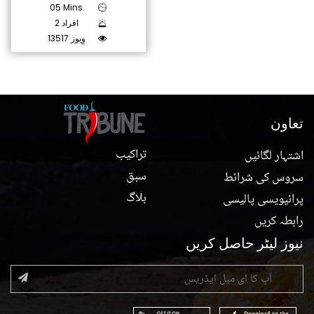
05 Mins
2 افراد
13517 وِیوز
تعاون
تراکیب
اشتہار لگائیں
سبق
سروس کی شرائط
بلاگ
پرائیویسی پالیسی
رابطہ کریں
نیوز لیٹر حاصل کریں