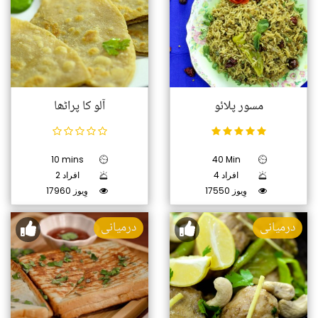
مسور پلائو
آلو کا پراٹھا
10 mins
40 Min
4 افراد
2 افراد
17550 وِیوز
17960 وِیوز
درمیانی
درمیانی