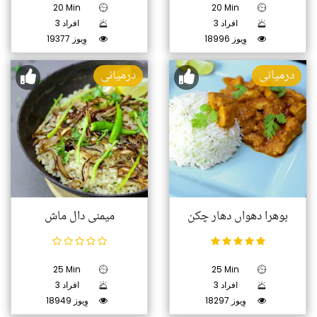
20 Min
20 Min
3 افراد
3 افراد
18996 وِیوز
19377 وِیوز
درمیانی
درمیانی
بوھرا دھواں دھار چکن
میمنی دال ماش
25 Min
25 Min
3 افراد
3 افراد
18297 وِیوز
18949 وِیوز