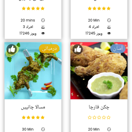
20 mins
20 Min
4 افراد
3 افراد
17245 وِیوز
17246 وِیوز
آسان
درمیانی
چکن فارچا
مسالا چانپیں
30 Min
20 Min