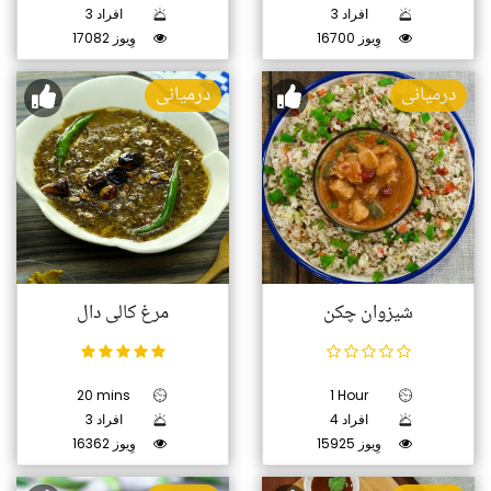
3 افراد
3 افراد
16700 وِیوز
17082 وِیوز
درمیانی
درمیانی
شیزوان چکن
مرغ کالی دال
20 mins
1 Hour
4 افراد
3 افراد
15925 وِیوز
16362 وِیوز