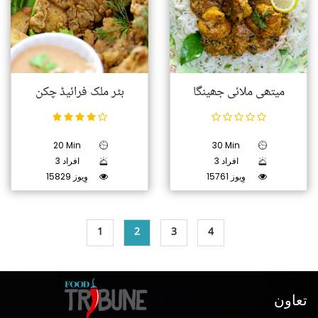
میتھی ملائی جھینگا
بٹر ملک فرائیڈ چکن
20 Min
30 Min
3 افراد
3 افراد
15761 وِیوز
15829 وِیوز
1
2
3
4
تعاون