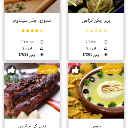
ہری چکن کڑاھی
تندوری چکن سینڈوچ
30 Mins
20 Min
3 افراد
2 افراد
17360 وِیوز
17538 وِیوز
درمیانی
درمیانی
حمس
دُنبے کی چانپیں