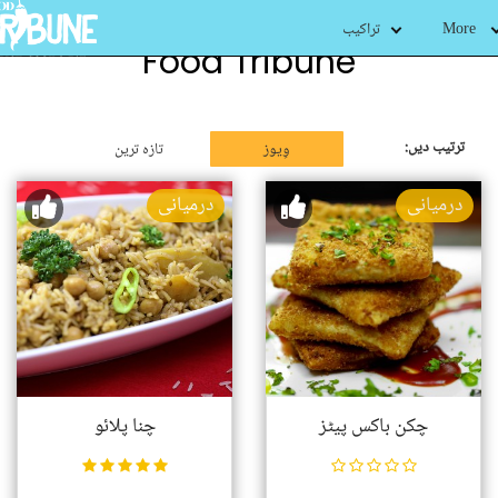
More
تراکیب
Food Tribune
ترتیب دیں:
وِیوز
تازہ ترین
درمیانی
درمیانی
چکن باکس پیٹز
چنا پلائو