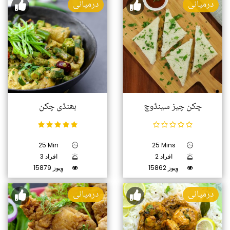
درمیانی
درمیانی
چکن چیز سینڈوچ
بھنڈی چکن
25 Min
25 Mins
2 افراد
3 افراد
15862 وِیوز
15879 وِیوز
درمیانی
درمیانی