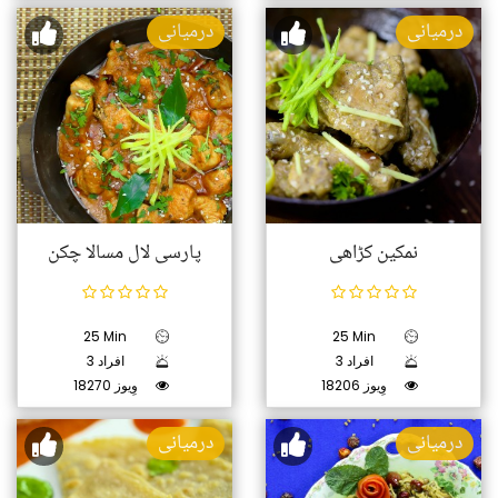
درمیانی
درمیانی
نمکین کڑاھی
پارسی لال مسالا چکن
25 Min
25 Min
3 افراد
3 افراد
18206 وِیوز
18270 وِیوز
درمیانی
درمیانی