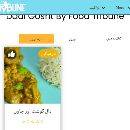
More
تراکیب
Daal Gosht By Food Tribune
ترتیب دیں:
وِیوز
تازہ ترین
درمیانی
دال گوشت اور چاول