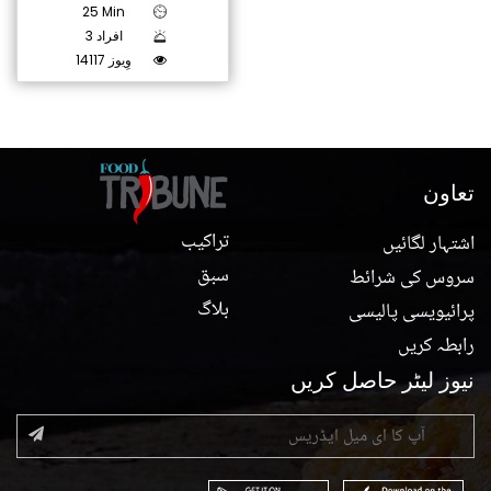
25 Min
3 افراد
14117 وِیوز
تعاون
تراکیب
اشتہار لگائیں
سبق
سروس کی شرائط
بلاگ
پرائیویسی پالیسی
رابطہ کریں
نیوز لیٹر حاصل کریں