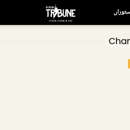
ستوراں
Chan