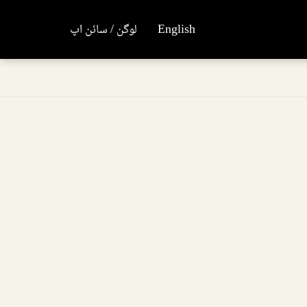
English
لوگن / سائن اپ