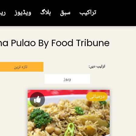
تراکیب
سبق
بلاگ
ویڈیوز
ری
a Pulao By Food Tribune
ترتیب دیں:
تازہ ترین
وِیوز
درمیانی