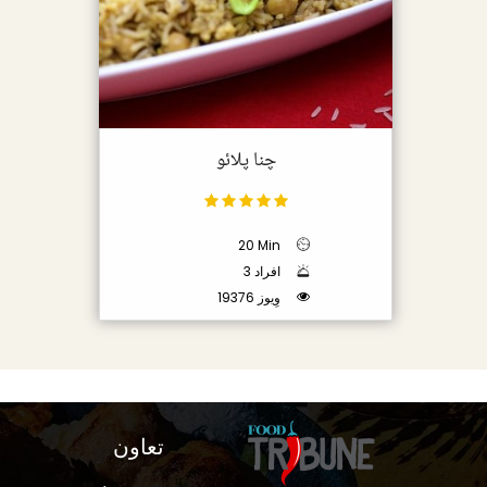
چنا پلائو
20 Min
3 افراد
19376 وِیوز
تعاون