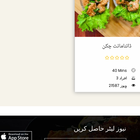
ڈائنامائٹ چکن
40 Mins
3 افراد
21587 وِیوز
نیوز لیٹر حاصل کریں