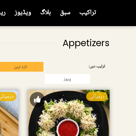
تراکیب
سبق
بلاگ
ویڈیوز
ری
Appetizers
ترتیب دیں:
تازہ ترین
وِیوز
درمیانی
درمیانی