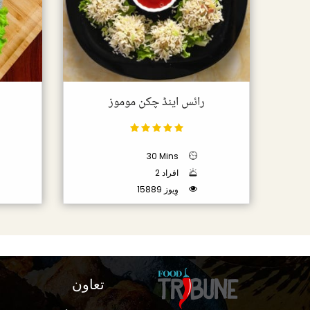
رائس اینڈ چکن موموز
30 Mins
2 افراد
15889 وِیوز
تعاون