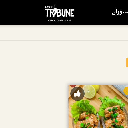
ستوراں