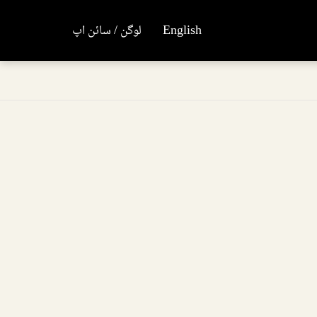
English
لوگن / سائن اپ