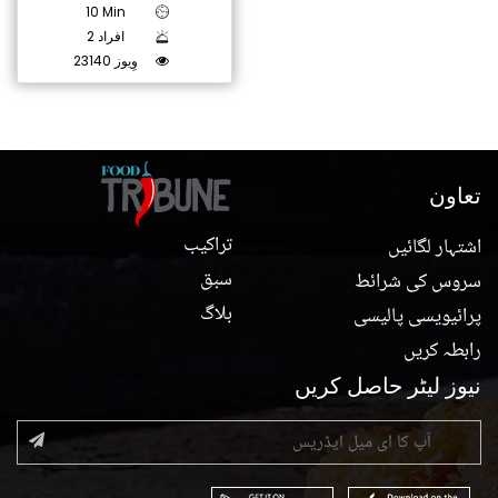
10 Min
2 افراد
23140 وِیوز
تعاون
تراکیب
اشتہار لگائیں
سبق
سروس کی شرائط
بلاگ
پرائیویسی پالیسی
رابطہ کریں
نیوز لیٹر حاصل کریں