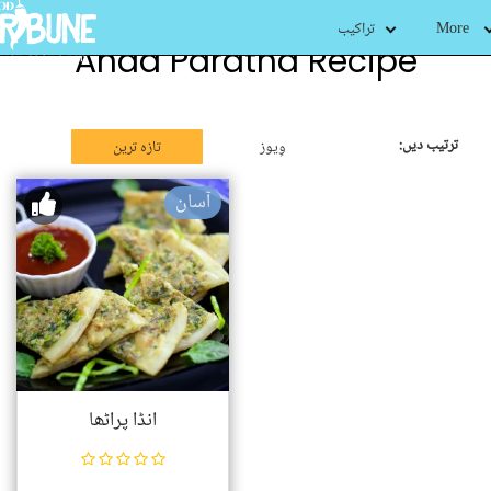
More
تراکیب
Anda Paratha Recipe
ترتیب دیں:
وِیوز
تازہ ترین
آسان
انڈا پراٹھا