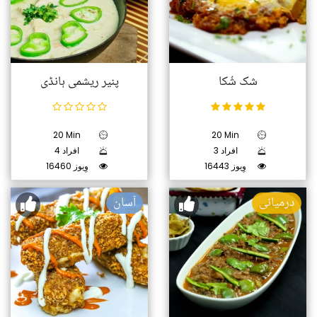
شک شُکا
پنیر ریشمی ہانڈی
20 Min
20 Min
3 افراد
4 افراد
16443 وِیوز
16460 وِیوز
درمیانی
آسان