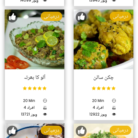
13945 وِیوز
14099 وِیوز
درمیانی
درمیانی
چکن سالن
آلو کا بھرتہ
20 Min
20 Min
4 افراد
4 افراد
12922 وِیوز
13721 وِیوز
درمیانی
درمیانی