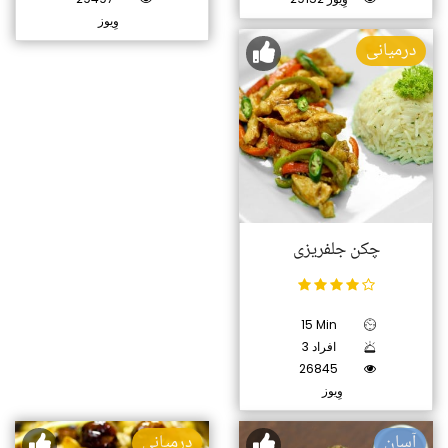
وِیوز
درمیانی
چکن جلفریزی
15 Min
3 افراد
26845
وِیوز
آسان
درمیانی