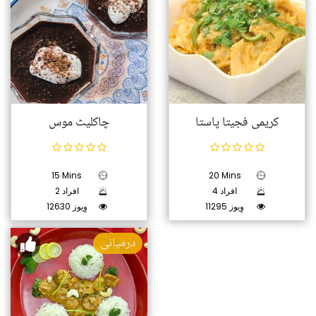
کریمی فجیتا پاستا
چاکلیٹ موس
15 Mins
20 Mins
4 افراد
2 افراد
11295 وِیوز
12630 وِیوز
درمیانی