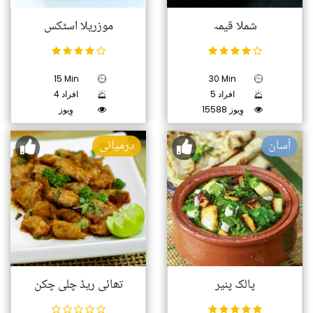
شملا قیمہ
موزریلا اسٹکس
15 Min
30 Min
5 افراد
4 افراد
15588 وِیوز
وِیوز
آسان
درمیانی
پالک پنیر
تھائی ریڈ چلی چکن