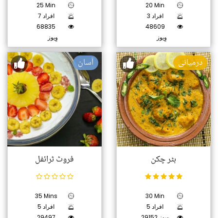
25 Min
20 Min
3 افراد
7 افراد
68835
48609
وِیوز
وِیوز
درمیانی
آسان
بٹر چکن
فروٹ ٹرائفل
35 Mins
30 Min
5 افراد
5 افراد
29152 وِیوز
29497