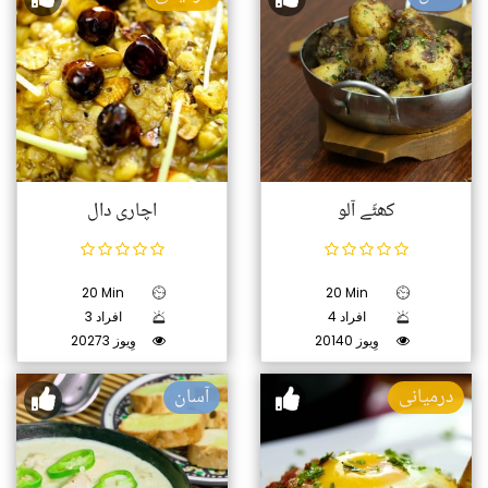
کھٹّے آلو
اچاری دال
20 Min
20 Min
4 افراد
3 افراد
20140 وِیوز
20273 وِیوز
درمیانی
آسان