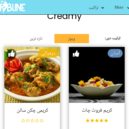
More
تراکیب
Creamy
ترتیب دیں:
وِیوز
تازہ ترین
آسان
درمیانی
کریم فروٹ چاٹ
کریمی چکن سالن