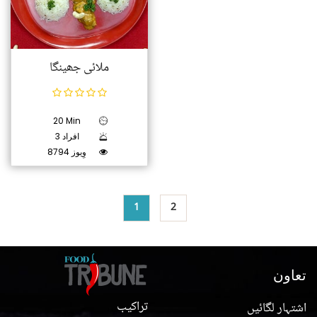
ملائی جھینگا
20 Min
3 افراد
8794 وِیوز
1
2
تعاون
تراکیب
اشتہار لگائیں