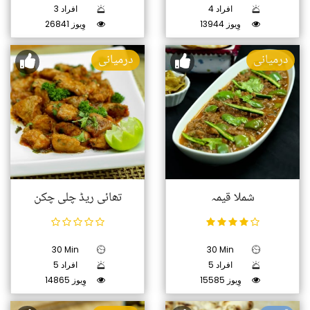
4 افراد
3 افراد
13944 وِیوز
26841 وِیوز
درمیانی
درمیانی
شملا قیمہ
تھائی ریڈ چلی چکن
30 Min
30 Min
5 افراد
5 افراد
15585 وِیوز
14865 وِیوز