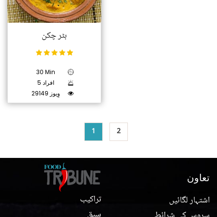
بٹر چکن
30 Min
5 افراد
29149 وِیوز
1
2
تعاون
تراکیب
اشتہار لگائیں
سبق
سروس کی شرائط