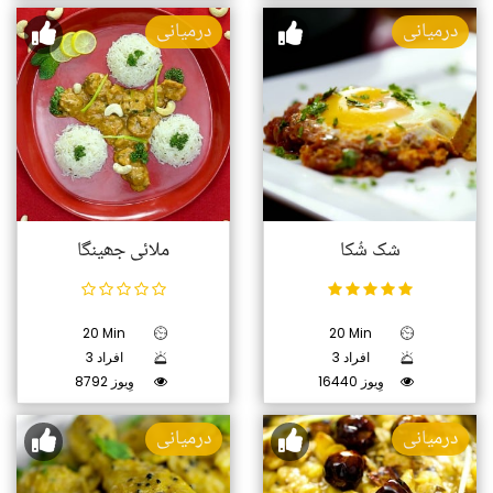
درمیانی
درمیانی
شک شُکا
ملائی جھینگا
20 Min
20 Min
3 افراد
3 افراد
16440 وِیوز
8792 وِیوز
درمیانی
درمیانی