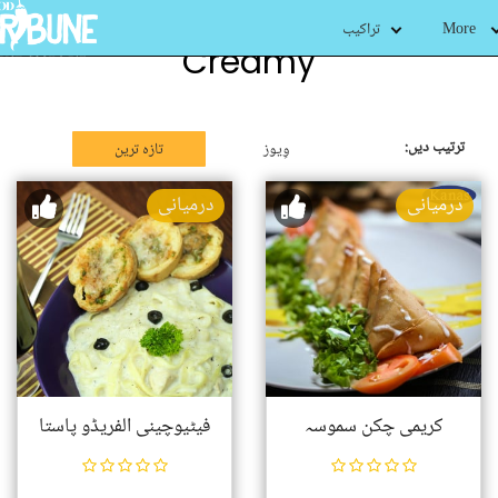
More
تراکیب
Creamy
ترتیب دیں:
وِیوز
تازہ ترین
درمیانی
درمیانی
کریمی چکن سموسہ
فیٹیوچینی الفریڈو پاستا