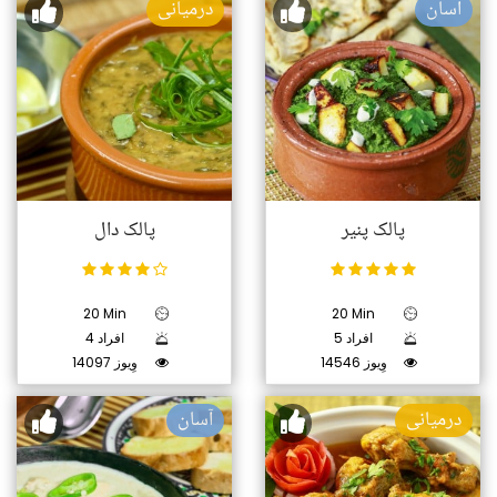
آسان
درمیانی
پالک پنیر
پالک دال
20 Min
20 Min
5 افراد
4 افراد
14546 وِیوز
14097 وِیوز
درمیانی
آسان