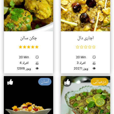
اچاری دال
چکن سالن
20 Min
20 Min
3 افراد
4 افراد
20271 وِیوز
12916 وِیوز
درمیانی
آسان