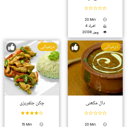
20 Min
4 افراد
20138 وِیوز
درمیانی
درمیانی
دال مکھنی
چکن جلفریزی
15 Min
20 Min