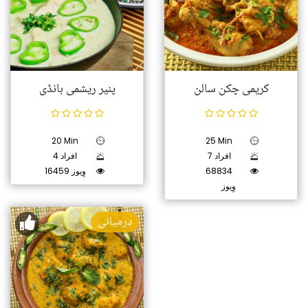
کریمی چکن سالن
پنیر ریشمی ہانڈی
20 Min
25 Min
7 افراد
4 افراد
68834
16459 وِیوز
وِیوز
درمیانی