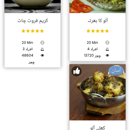
آلو کا بھرتہ
کریم فروٹ چاٹ
20 Min
20 Min
4 افراد
3 افراد
13720 وِیوز
48604
وِیوز
آسان
کھٹّے آلو