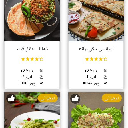
اسپائسی چکن پراٹھا
ڈھابا اسٹائل قیمہ
30 Mins
30 Mins
4 افراد
2 افراد
10247 وِیوز
38061 وِیوز
درمیانی
درمیانی