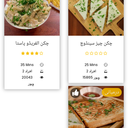
چکن چیز سینڈوچ
چکن الفریڈو پاستا
35 Mins
25 Mins
2 افراد
2 افراد
15865 وِیوز
20043
وِیوز
درمیانی