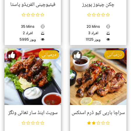
چکن چیٹوز پوپرز
فیٹیوچینی الفریڈو پاستا
35 Mins
20 Mins
3 افراد
2 افراد
11125 وِیوز
5995 وِیوز
درمیانی
درمیانی
سراچا باربی کیو ڈرم اسٹکس
سویٹ اینڈ سار تھائی ونگز