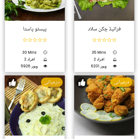
فرائیڈ چکن سلاد
پیسٹو پاستا
30 Mins
35 Mins
2 افراد
2 افراد
6201 وِیوز
5926 وِیوز
درمیانی
درمیانی