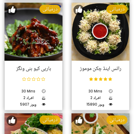
درمیانی
درمیانی
رائس اینڈ چکن موموز
باربی کیو ہنی ونگز
30 Mins
30 Mins
2 افراد
2 افراد
15890 وِیوز
5907 وِیوز
درمیانی
درمیانی