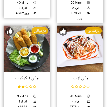
40 Mins
20 Mins
2 افراد
2 افراد
57950
41762 وِیوز
وِیوز
درمیانی
درمیانی
چکن لزانیہ
چکن فنگر کباب
35 Mins
45 Mins
4 افراد
3 افراد
7775 وِیوز
46674