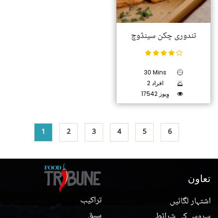
تندوری چکن سینڈوچ
30 Mins
2 افراد
17542 وِیوز
1
2
3
4
5
6
تعاون
تراکیب
اشتہار لگائیں
سبق
سروس کی شرائط