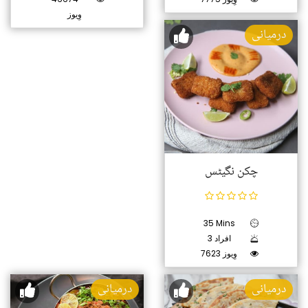
وِیوز
درمیانی
چکن نگیٹس
35 Mins
3 افراد
7623 وِیوز
درمیانی
درمیانی