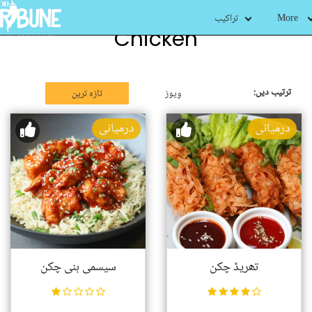
More
تراکیب
Chicken
ترتیب دیں:
وِیوز
تازہ ترین
درمیانی
درمیانی
تھریڈ چکن
سیسمی ہنی چکن