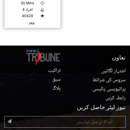
30 Mins
4 افراد
40429
وِیوز
تعاون
تراکیب
اشتہار لگائیں
سبق
سروس کی شرائط
بلاگ
پرائیویسی پالیسی
رابطہ کریں
نیوز لیٹر حاصل کریں