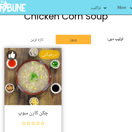
More
تراکیب
Chicken Corn Soup
ترتیب دیں:
وِیوز
تازہ ترین
درمیانی
چکن کارن سوپ